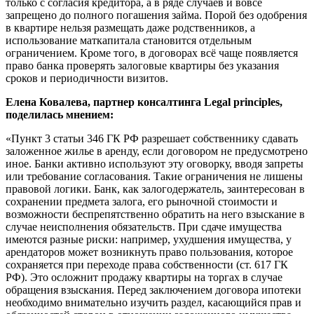
только с согласия кредитора, а в ряде случаев и вовсе
запрещено до полного погашения займа. Порой без одобрения
в квартире нельзя размещать даже родственников, а
использование маткапитала становится отдельным
ограничением. Кроме того, в договорах всё чаще появляется
право банка проверять залоговые квартиры без указания
сроков и периодичности визитов.
Елена Ковалева, партнер консалтинга Legal principles,
поделилась мнением:
«Пункт 3 статьи 346 ГК РФ разрешает собственнику сдавать
заложенное жилье в аренду, если договором не предусмотрено
иное. Банки активно используют эту оговорку, вводя запреты
или требование согласования. Такие ограничения не лишены
правовой логики. Банк, как залогодержатель, заинтересован в
сохранении предмета залога, его рыночной стоимости и
возможности беспрепятственно обратить на него взыскание в
случае неисполнения обязательств. При сдаче имущества
имеются разные риски: например, ухудшения имущества, у
арендаторов может возникнуть право пользования, которое
сохраняется при переходе права собственности (ст. 617 ГК
РФ). Это осложнит продажу квартиры на торгах в случае
обращения взыскания. Перед заключением договора ипотеки
необходимо внимательно изучить раздел, касающийся прав и