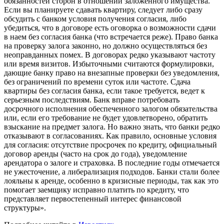
обязанностей сторон в отношении заложенного имущества.
Если вы планируете сдавать квартиру, следует либо сразу
обсудить с банком условия получения согласия, либо
убедиться, что в договоре есть оговорка о возможности сдачи
в наем без согласия банка (что встречается реже). Право банка
на проверку залога законно, но должно осуществляться без
неоправданных помех. В договорах редко указывают частоту
или время визитов. Избыточными считаются формулировки,
дающие банку право на внезапные проверки без уведомления,
без ограничений по времени суток или частоте. Сдача
квартиры без согласия банка, если такое требуется, ведет к
серьезным последствиям. Банк вправе потребовать
досрочного исполнения обеспеченного залогом обязательства
или, если его требование не будет удовлетворено, обратить
взыскание на предмет залога. Но важно знать, что банки редко
отказывают в согласованиях. Как правило, основные условия
для согласия: отсутствие просрочек по кредиту, официальный
договор аренды (часто на срок до года), уведомление
арендатора о залоге и страховка. В последние годы отмечается
не ужесточение, а либерализация подходов. Банки стали более
лояльны к аренде, особенно в кризисные периоды, так как это
помогает заемщику исправно платить по кредиту, что
представляет первостепенный интерес финансовой
структуры».