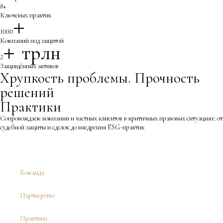
8+
+
Ключевых практик
1000
+ 
Компаний под защитой
трлн ₽
2
Защищённых активов
Хрупкость проблемы. Прочность
решений
Практики
Сопровождаем компании и частных клиентов в критичных правовых ситуациях: от 
судебной защиты и сделок до внедрения ESG-практик
Команда
Партнерство
Практики