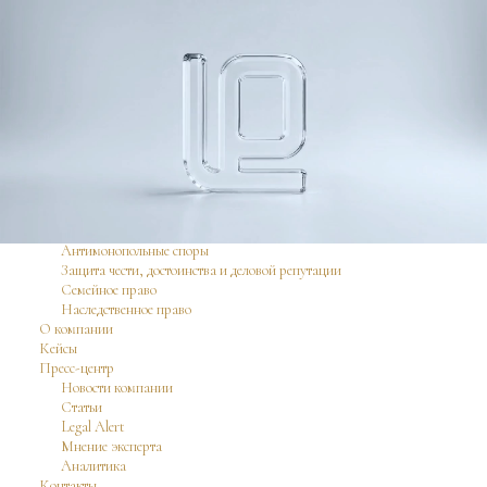
Практики
Судебное разрешение споров
Корпоративные «Спецоперации»
Правовое сопровождение бизнеса
Банкротство
Интеллектуальная собственность
Антимонопольные споры
Защита чести, достоинства и деловой репутации
Семейное право
Наследственное право
О компании
Кейсы
Пресс-центр
Новости компании
Статьи
Legal Alert
Мнение эксперта
Аналитика
Контакты