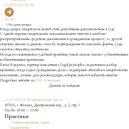
+7 (495) 692-58-80
Ru
En
Обсудить вопрос
Когда допрос свидетеля не может стать допустимым доказательством в суде
С одной стороны свидетельские показания можно отнести к наиболее
распространенным средствам доказывания в гражданском процессе, а с другой
стороны, именно к данному способу подтверждения тех или иных фактов, суды
зачастую относятся скептически.
Исходя из сложившейся судебной практики, такой скепсис связан с субъективными
и объективными причинами.
Елена Ковалева, партнер консалтинга Legal principles, подготовила разбор
практики, когда суды в гражданских делах с недоверием относятся к свидетельским
показаниям, а также дала рекомендации, которые помогут избежать ошибок.
Подробнее читайте на
РБК Компании
.
Данные не найдены
+7 495 692 58 80
info@consult-law.ru
107031, г. Москва, Дмитровский пер., д. 2, стр. 1
Пн-Вс: 10:00 — 19:00
Практики
Антимонопольные споры
Банкротство