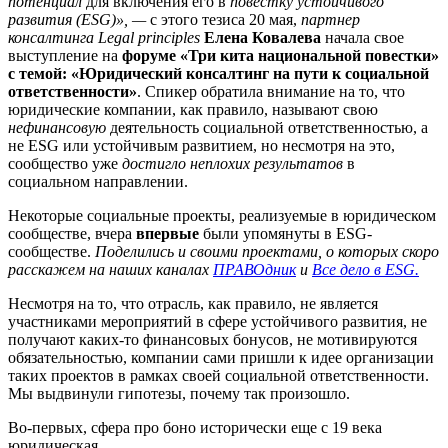
потенциал
для включения его в
повестку устойчивого
развития (ESG)», —
с этого тезиса 20 мая,
партнер
консалтинга Legal principles
Елена Ковалева
начала свое
выступление на
форуме «Три кита национальной повестки»
с темой: «Юридический консалтинг на пути к социальной
ответственности»
. Спикер обратила внимание на то, что
юридические компании, как правило, называют свою
нефинансовую
деятельность социальной ответственностью, а
не ESG или устойчивым развитием, но несмотря на это,
сообщество уже
достигло неплохих результатов
в
социальном направлении.
Некоторые социальные проекты, реализуемые в юридическом
сообществе, вчера
впервые
были упомянуты в ESG-
сообществе.
Поделились и своими проектами, о которых скоро
расскажем на наших каналах
ПРАВОдник
и
Все дело в ESG.
Несмотря на то, что отрасль, как правило, не является
участниками мероприятий в сфере устойчивого развития, не
получают каких-то финансовых бонусов, не мотивируются
обязательностью, компании сами пришли к идее организации
таких проектов в рамках своей социальной ответственности.
Мы выдвинули гипотезы, почему так произошло.
Во-первых, сфера про боно исторически еще с 19 века
юридическая.