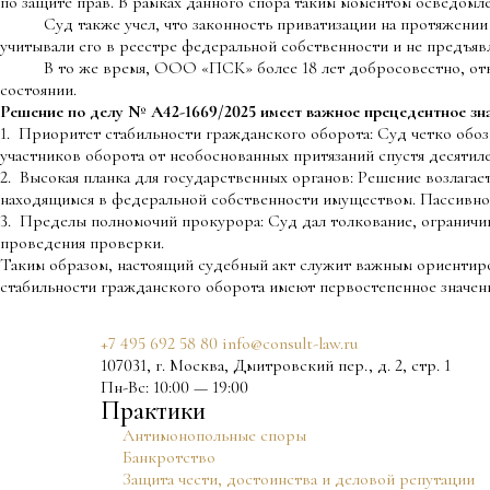
по защите прав. В рамках данного спора таким моментом осведомле
Суд также учел, что законность приватизации на протяжении дол
учитывали его в реестре федеральной собственности и не предъявл
В то же время, ООО «ПСК» более 18 лет добросовестно, откры
состоянии.
Решение по делу № А42-1669/2025 имеет важное прецедентное знач
1. Приоритет стабильности гражданского оборота: Суд четко обоз
участников оборота от необоснованных притязаний спустя десятил
2. Высокая планка для государственных органов: Решение возлага
находящимся в федеральной собственности имуществом. Пассивност
3. Пределы полномочий прокурора: Суд дал толкование, огранич
проведения проверки.
Таким образом, настоящий судебный акт служит важным ориентир
стабильности гражданского оборота имеют первостепенное значен
+7 495 692 58 80
info@consult-law.ru
107031, г. Москва, Дмитровский пер., д. 2, стр. 1
Пн-Вс: 10:00 — 19:00
Практики
Антимонопольные споры
Банкротство
Защита чести, достоинства и деловой репутации