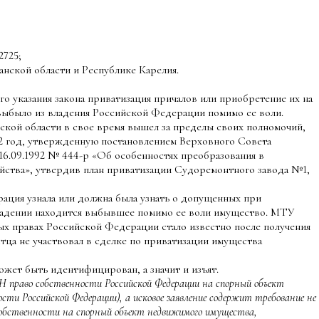
2725;
нской области и Республике Карелия.
 указания закона приватизация причалов или приобретение их на
выбыло из владения Российской Федерации помимо ее воли.
ой области в свое время вышел за пределы своих полномочий,
2 год, утвержденную постановлением Верховного Совета
 16.09.1992 № 444-р «Об особенностях преобразования в
йства», утвердив план приватизации Судоремонтного завода №1,
рация узнала или должна была узнать о допущенных при
ладении находится выбывшее помимо ее воли имущество. МТУ
ых правах Российской Федерации стало известно после получения
тца не участвовал в сделке по приватизации имущества
ожет быть идентифицирован, а значит и изъят.
РН право собственности Российской Федерации на спорный объект
сти Российской Федерации), а исковое заявление содержит требование не
 собственности на спорный объект недвижимого имущества,