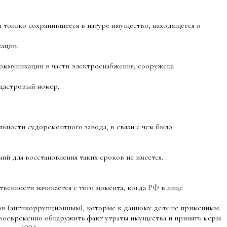
 только сохранившееся в натуре имущество, находящееся в
ации.
 коммуникации в части электроснабжения; сооружена
адастровый номер.
ности судоремонтного завода, в связи с чем было
ий для восстановления таких сроков не имеется.
енности начинается с того момента, когда РФ в лице
(антикоррупционным), которые к данному делу не применимы.
оевременно обнаружить факт утраты имущества и принять меры