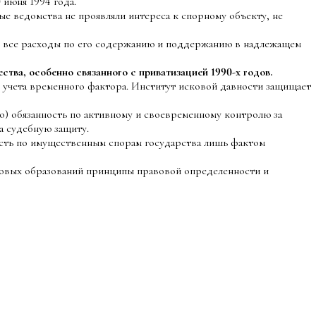
 июня 1994 года.
е ведомства не проявляли интереса к спорному объекту, не
все расходы по его содержанию и поддержанию в надлежащем
тва, особенно связанного с приватизацией 1990-х годов.
з учета временного фактора. Институт исковой давности защищает
во) обязанность по активному и своевременному контролю за
а судебную защиту.
сть по имущественным спорам государства лишь фактом
вовых образований принципы правовой определенности и