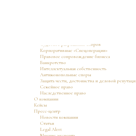
Практики
Судебное разрешение споров
Корпоративные «Спецоперации»
Правовое сопровождение бизнеса
Банкротство
Интеллектуальная собственность
Антимонопольные споры
Защита чести, достоинства и деловой репутаци
Семейное право
Наследственное право
О компании
Кейсы
Пресс-центр
Новости компании
Статьи
Legal Alert
Мнение эксперта