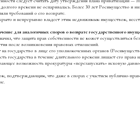
нности следует считать дату утверждения плана приватизации — 10
гого времени не оспаривалась. Более 30 лет Росимущество и ины
яли требований о его возврате.
то и непрерывно владеет этим недвижимым имуществом, несет 
ение для аналогичных споров о возврате государственного имущес
начил, что защита прав собственности не может осуществляться бе
етия после возникновения правовых отношений.
ет на государство в лице его уполномоченных органов (Росимущест
ь государства в течение длительного времени лишает его права н
ивающее возможность прокуратуры «перезапускать» исковую давно
ом, подтверждающим, что даже в спорах с участием публично-пра
ие.