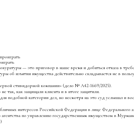
 проиграть
роиграть
прокуратуры — это приговор в наше время и добиться отказа в тр
уры об изъятии имущества действительно складывается не в пользу 
ервой стивидорной компании» (дело № А42-1669/2025).
не так, как защищали клиента и в итоге защитили.
ля подобной категории дел, но несмотря на это суд услышал и во
убличных интересов Российской Федерации в лице Федерального а
 агентства по управлению государственным имуществом в Мурманс
»)