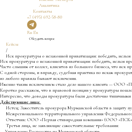
Аналитика
Контакты
+7 (495) 692-58-80
Ru
En
Обсудить вопрос
Кейсы
/
Иск прокуратуры о незаконной приватизации: победить, нельзя
Иск прокуратуры о незаконной приватизации: победить, нельзя п
Часто слышим от коллег, клиентов из большого бизнеса, что иск 
С одной стороны, и вправду, судебная практика по искам прокурат
из любого правила бывают исключения.
Именно таким исключением стало дело нашего клиента — ООО «П
Коротко расскажем, что в правовой позиции у прокуратуры пошло 
Интересно, что доводы прокуратуры были достаточно типичными д
Действующие лица:
Истец: Заместитель прокурора Мурманской области в защиту п
Межрегионального территориального управления Федерального
Ответчик: ООО «Первая стивиродная компания» (ООО «ПСК
Третьи лица, не заявляющие самостоятельные требования:
— Управление Росреестра по Мурманской области;