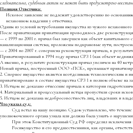
следовательно, судебным актом не может быть предусмотрено восстанов
Позиция Ответчика:
Исковое заявление не подлежит удовлетворению по основаниям 
незаконном владении у ответчика.
Одним из условий истребования имущества из чужого незаконного 
После приватизации приватизации проводилось две реконструкци
— с 1999 по 2001 г. причал был завершен как объект капитального
канализационная система; проложены подкрановые пути; построено
— с 2004 по 2007 г. совершена реконструкция причала, в результ
Приватизированный в 1994 году причал СРЗ 1 (как объект недвиж
А именно, в результате реконструкции причал увеличен на 40 метро
Новый причал, построенный ООО «ПСК», превышает приватизиров
2. Спорное имущество является неотделимым технологическим и и
приватизировано в составе имущества СРЗ 1 в полном объеме на з
3. Истцом не доказано отнесение причала к категории гидротехни
4. Материальный и процессуальный истцы пропустили сроки исковой
5. Истцом не доказана недобросовестность лиц, владевших и влад
Что указал суд:
Суд встал на нашу позицию. Судом установлено, что течение ср
уполномоченного органа узнала или должна была узнать о нарушени
При этом Конституционный Суд РФ определил исключения из об
Росимущество и его предшественники, как органы, ответственн