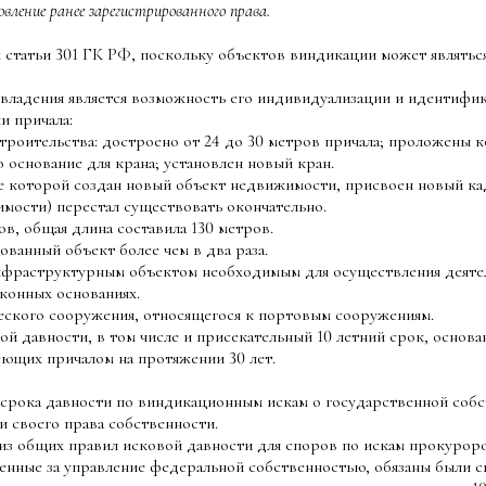
ление ранее зарегистрированного права.
статьи 301 ГК РФ, поскольку объектов виндикации может являться
владения является возможность его индивидуализации и идентифик
и причала:
 строительства: достроено от 24 до 30 метров причала; проложены
 основание для крана; установлен новый кран.
ате которой создан новый объект недвижимости, присвоен новый к
имости) перестал существовать окончательно.
в, общая длина составила 130 метров.
анный объект более чем в два раза.
нфраструктурным объектом необходимым для осуществления деятель
аконных основаниях.
ческого сооружения, относящегося к портовым сооружениям.
 давности, в том числе и присекательный 10 летний срок, основан
еющих причалом на протяжении 30 лет.
ока давности по виндикационным искам о государственной собств
и своего права собственности.
щих правил исковой давности для споров по искам прокуроров 
ые за управление федеральной собственностью, обязаны были св