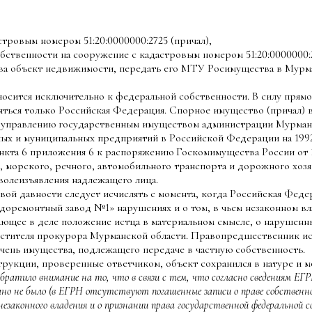
тровым номером 51:20:0000000:2725 (причал),
бственности на сооружение с кадастровым номером 51:20:0000000:
ва объект недвижимости, передать его МТУ Росимущества в Мурма
ится исключительно к федеральной собственности. В силу прямого
ться только Российская Федерация. Спорное имущество (причал) 
управлению государственным имуществом администрации Мурманск
ых и муниципальных предприятий в Российской Федерации на 199
 пункта 6 приложения 6 к распоряжению Госкомимущества России от
 морского, речного, автомобильного транспорта и дорожного хозя
волеизъявления надлежащего лица.
вой давности следует исчислять с момента, когда Российская Феде
доремонтный завод №1» нарушениях и о том, в чьем незаконном в
ающее в деле положение истца в материальном смысле, о нарушенн
аместителя прокурора Мурманской области. Правопредшественник ис
чень имущества, подлежащего передаче в частную собственность.
струкции, проверенные ответчиком, объект сохранился в натуре и м
братило внимание на то, что в связи с тем, что согласно сведениям ЕГ
вано не было (в ЕГРН отсутствуют погашенные записи о праве собственно
незаконного владения и о признании права государственной федеральной