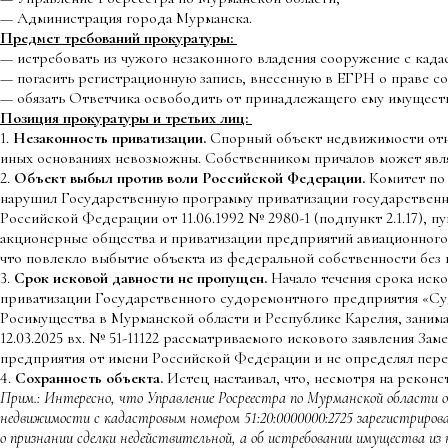
— Администрация города Мурманска.
Предмет требований прокуратуры:
— истребовать из чужого незаконного владения сооружение с кадас
— погасить регистрационную запись, внесенную в ЕГРН о праве со
— обязать Ответчика освободить от принадлежащего ему имущест
Позиция прокуратуры и третьих лиц:
1.
Незаконность приватизации.
Спорный объект недвижимости относ
иных основаниях невозможны. Собственником причалов может явля
2.
Объект выбыл против воли Российской Федерации.
Комитет по 
нарушил Государственную программу приватизации государственн
Российской Федерации от 11.06.1992 № 2980-1 (подпункт 2.1.17),
акционерные общества и приватизации предприятий авиационного,
что повлекло выбытие объекта из федеральной собственности без 
3.
Срок исковой давности не пропущен.
Начало течения срока иско
приватизации Государственного судоремонтного предприятия «Су
Росимущества в Мурманской области и Республике Карелия, заним
12.03.2025 вх. № 51-11122 рассматриваемого искового заявления З
предприятия от имени Российской Федерации и не определял пере
4.
Сохранность объекта.
Истец настаивал, что, несмотря на рекон
Прим.: Интересно, что Управление Росреестра по Мурманской области о
недвижимости с кадастровым номером 51:20:
0000000
:2725 зарегистриро
о признании сделки недействительной, а об истребовании имущества из 